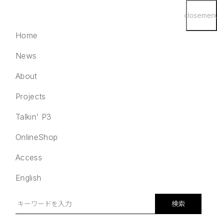
close
men
Home
News
About
Projects
English
検索
Talkin' P3
Home
OnlineShop
News
Access
About
Projects
English
Talkin' P3
OnlineShop
検索
Access