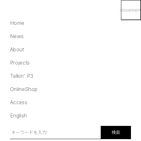
close
men
Home
News
About
Projects
English
検索
Talkin' P3
Home
OnlineShop
News
Access
About
Projects
English
Talkin' P3
OnlineShop
検索
Access