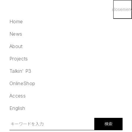
close
men
Home
News
About
Projects
English
検索
Talkin' P3
Home
OnlineShop
News
Access
About
Projects
English
Talkin' P3
OnlineShop
検索
Access