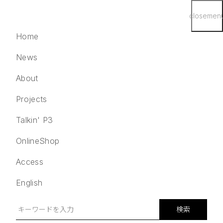
close
men
Home
News
About
Projects
English
検索
Talkin' P3
Home
OnlineShop
News
Access
About
Projects
English
Talkin' P3
OnlineShop
検索
Access