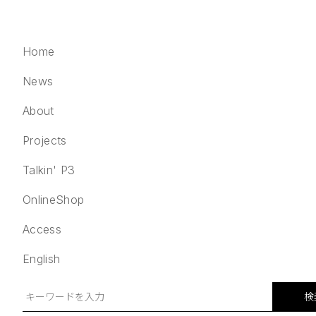
Home
News
About
Projects
English
検索
Talkin' P3
Home
OnlineShop
News
Access
About
Projects
English
Talkin' P3
OnlineShop
検
Access